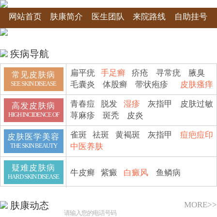
网站首页
肤康简介
医生团队
来院路线
自助挂号
疾病导航
扁平疣
手足癣
疥疮
寻常疣
腋臭
常见皮肤病
毛囊炎
体股癣
带状疱疹
皮肤瘙痒
SEE SKIN DISEASE
青春痘
脱发
湿疹
灰指甲
皮肤过敏
高发皮肤病
荨麻疹
斑秃
皮炎
HIGH INCIDENCE OF
雀斑
祛斑
黄褐斑
灰指甲
痘疤痘印
皮肤医学美容
中医养肤
THE SKIN BEAUTY
疑难皮肤病
牛皮癣
紫癜
白癜风
鱼鳞病
HARD SKIN DISEASE
MORE>>
肤康动态