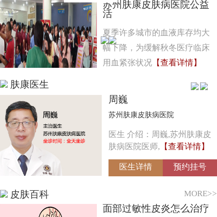
苏州肤康皮肤病医院公益
活
夏季许多城市的血液库存均大
幅下降，为缓解秋冬医疗临床
用血紧张状况
【查看详情】
肤康医生
周巍
苏州肤康皮肤病医院
医生 介绍：周巍,苏州肤康皮
肤病医院医师,
【查看详情】
医生详情
预约挂号
MORE>>
皮肤百科
面部过敏性皮炎怎么治疗